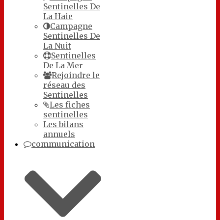
Sentinelles De
La Haie
Campagne
Sentinelles De
La Nuit
Sentinelles
De La Mer
Rejoindre le
réseau des
Sentinelles
Les fiches
sentinelles
Les bilans
annuels
communication