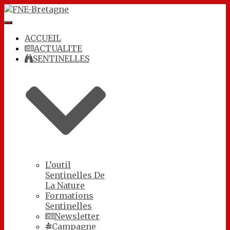
Toggle
Navigation
ACCUEIL
ACTUALITE
SENTINELLES
L’outil
Sentinelles De
La Nature
Formations
Sentinelles
Newsletter
Campagne