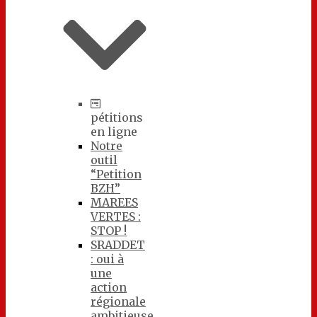
pétitions
en ligne
Notre
outil
“Petition
BZH”
MAREES
VERTES :
STOP !
SRADDET
: oui à
une
action
régionale
ambitieuse,