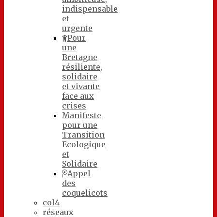
indispensable
et
urgente
Pour
une
Bretagne
résiliente,
solidaire
et vivante
face aux
crises
Manifeste
pour une
Transition
Ecologique
et
Solidaire
Appel
des
coquelicots
col4
réseaux