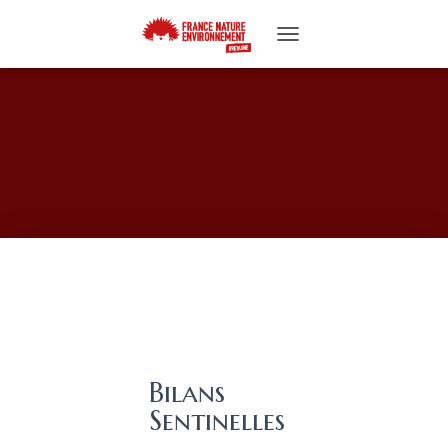
T
O
G
G
L
E
N
A
V
I
G
A
T
I
O
N
Bilans
Sentinelles