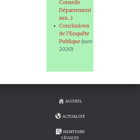
Conseils
Département
aux…)
Conclusions
de l’Enquête
Publique
(nov
2020)
ACCUEIL
ACTUALITÉ
MENTIONS
LÉGALES