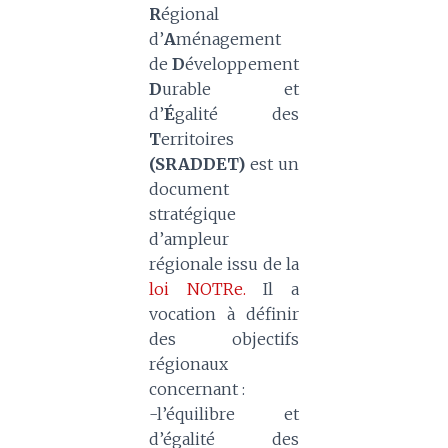
R
égional
d’
A
ménagement
de
D
éveloppement
D
urable et
d’
É
galité des
T
erritoires
(SRADDET)
est un
document
stratégique
d’ampleur
régionale issu de la
loi NOTRe.
Il a
vocation à définir
des objectifs
régionaux
concernant :
-l’équilibre et
d’égalité des