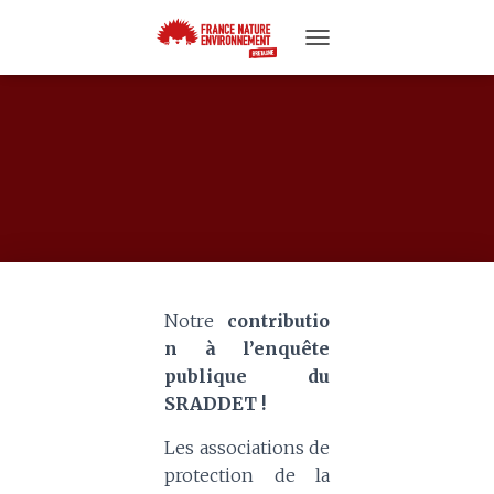
T
O
G
G
L
E
N
A
V
I
G
A
T
Notre
contributio
I
n à l’enquête
O
N
publique du
SRADDET !
Les associations de
protection de la