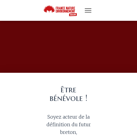
T
O
G
G
L
E
N
A
V
I
G
A
T
être
I
bénévole !
O
N
Soyez acteur de la
définition du futur
breton,