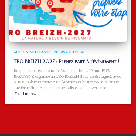
ACTION MILITANTE
VIE ASSOCIATIVE
TRO BREIZH 2027 : Prenez part à l’évènement !
Bonjour à toutes et tous ! A l’occasion de ses 10 ans, FNE
BRETAGNE organise un TRO BREIZH (tour de Bretagne), avec
plusieurs étapes partout sur le territoire breton pour valoriser
l’action militante environnementaliste. Un anniversaire
Read more…