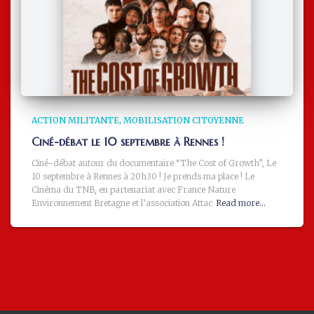
ACTION MILITANTE
MOBILISATION CITOYENNE
Ciné-débat le 10 septembre à Rennes !
Ciné-débat autour du documentaire “The Cost of Growth”, Le
10 septembre à Rennes à 20h30 ! Je prends ma place ! Le
Cinéma du TNB, en partenariat avec France Nature
Environnement Bretagne et l’association Attac
Read more…