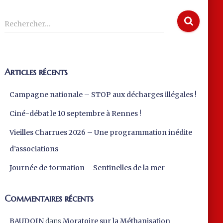
R
Rechercher…
e
c
h
e
Articles récents
r
c
Campagne nationale – STOP aux décharges illégales !
h
e
Ciné-débat le 10 septembre à Rennes !
r
Vieilles Charrues 2026 – Une programmation inédite
:
d’associations
Journée de formation – Sentinelles de la mer
Commentaires récents
BAUDOIN
dans
Moratoire sur la Méthanisation