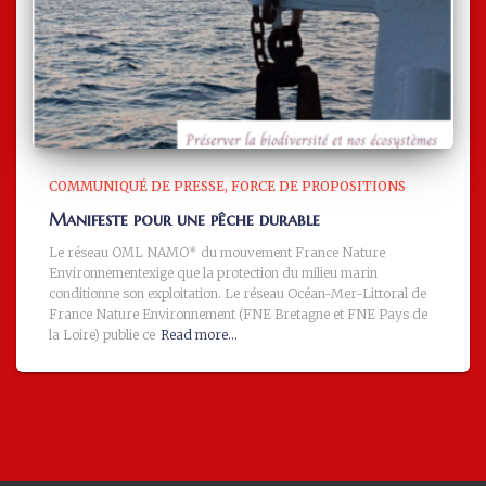
COMMUNIQUÉ DE PRESSE
FORCE DE PROPOSITIONS
Manifeste pour une pêche durable
Le réseau OML NAMO* du mouvement France Nature
Environnementexige que la protection du milieu marin
conditionne son exploitation. Le réseau Océan-Mer-Littoral de
France Nature Environnement (FNE Bretagne et FNE Pays de
la Loire) publie ce
Read more…