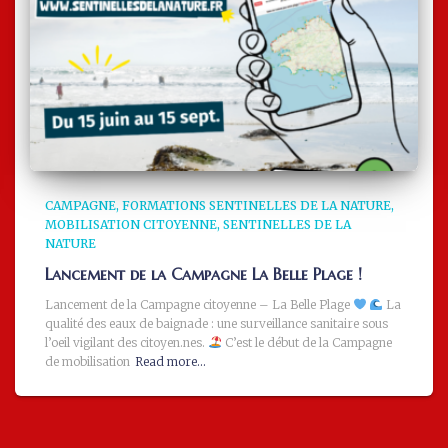
CAMPAGNE
FORMATIONS SENTINELLES DE LA NATURE
MOBILISATION CITOYENNE
SENTINELLES DE LA
NATURE
Lancement de la Campagne La Belle Plage !
Lancement de la Campagne citoyenne – La Belle Plage
La
qualité des eaux de baignade : une surveillance sanitaire sous
l’oeil vigilant des citoyen.nes.
C’est le début de la Campagne
de mobilisation
Read more…