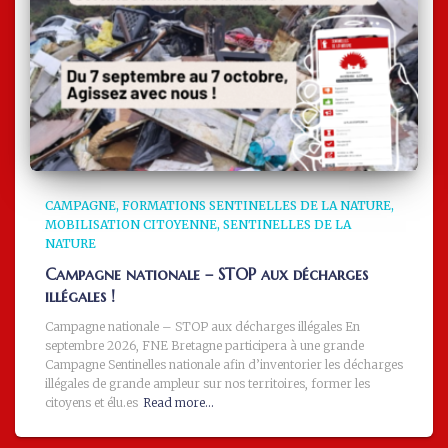
CAMPAGNE
FORMATIONS SENTINELLES DE LA NATURE
MOBILISATION CITOYENNE
SENTINELLES DE LA
NATURE
Campagne nationale – STOP aux décharges
illégales !
Campagne nationale – STOP aux décharges illégales En
septembre 2026, FNE Bretagne participera à une grande
Campagne Sentinelles nationale afin d’inventorier les décharges
illégales de grande ampleur sur nos territoires, former les
citoyens et élu.es
Read more…