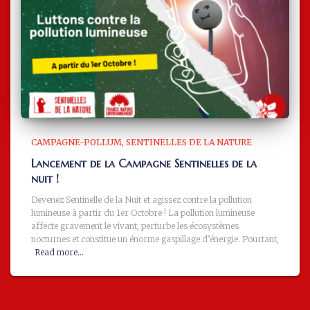
CAMPAGNE-POLLUM
SENTINELLES DE LA NATURE
Lancement de la Campagne Sentinelles de la
nuit !
Devenez Sentinelle de la Nuit et agissez contre la pollution
lumineuse à partir du 1er Octobre ! La pollution lumineuse
affecte gravement le vivant, perturbe les écosystèmes
nocturnes et constitue un énorme gaspillage d’énergie. Pourtant,
Read more…