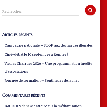
R
Rechercher…
e
c
h
e
Articles récents
r
c
Campagne nationale – STOP aux décharges illégales !
h
e
Ciné-débat le 10 septembre à Rennes !
r
Vieilles Charrues 2026 – Une programmation inédite
:
d’associations
Journée de formation – Sentinelles de la mer
Commentaires récents
BAUDOIN
dans
Moratoire sur la Méthanisation