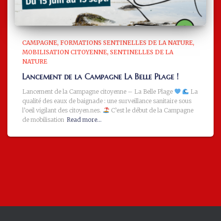
CAMPAGNE
FORMATIONS SENTINELLES DE LA NATURE
MOBILISATION CITOYENNE
SENTINELLES DE LA
NATURE
Lancement de la Campagne La Belle Plage !
Lancement de la Campagne citoyenne – La Belle Plage
La
qualité des eaux de baignade : une surveillance sanitaire sous
l’oeil vigilant des citoyen.nes.
C’est le début de la Campagne
de mobilisation
Read more…