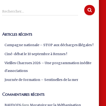
R
Rechercher…
e
c
h
e
Articles récents
r
c
Campagne nationale – STOP aux décharges illégales !
h
e
Ciné-débat le 10 septembre à Rennes !
r
Vieilles Charrues 2026 – Une programmation inédite
:
d’associations
Journée de formation – Sentinelles de la mer
Commentaires récents
BAUDOIN
dans
Moratoire sur la Méthanisation