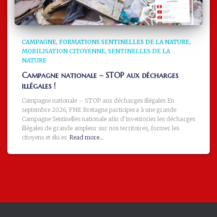
CAMPAGNE
FORMATIONS SENTINELLES DE LA NATURE
MOBILISATION CITOYENNE
SENTINELLES DE LA
NATURE
Campagne nationale – STOP aux décharges
illégales !
Campagne nationale – STOP aux décharges illégales En
septembre 2026, FNE Bretagne participera à une grande
Campagne Sentinelles nationale afin d’inventorier les décharges
illégales de grande ampleur sur nos territoires, former les
citoyens et élu.es
Read more…