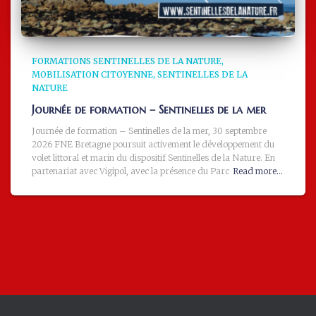
FORMATIONS SENTINELLES DE LA NATURE
MOBILISATION CITOYENNE
SENTINELLES DE LA
NATURE
Journée de formation – Sentinelles de la mer
Journée de formation – Sentinelles de la mer, 30 septembre
2026 FNE Bretagne poursuit activement le développement du
volet littoral et marin du dispositif Sentinelles de la Nature. En
partenariat avec Vigipol, avec la présence du Parc
Read more…