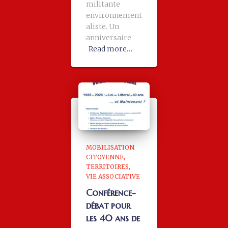
militante
environnement
aliste. Un
anniversaire
Read more…
MOBILISATION
CITOYENNE
TERRITOIRES
VIE ASSOCIATIVE
Conférence-
débat pour
les 40 ans de