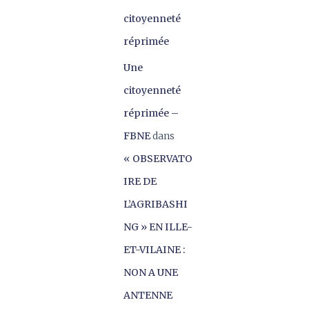
citoyenneté
réprimée
Une
citoyenneté
réprimée –
FBNE
dans
« OBSERVATO
IRE DE
L’AGRIBASHI
NG » EN ILLE-
ET-VILAINE :
NON A UNE
ANTENNE