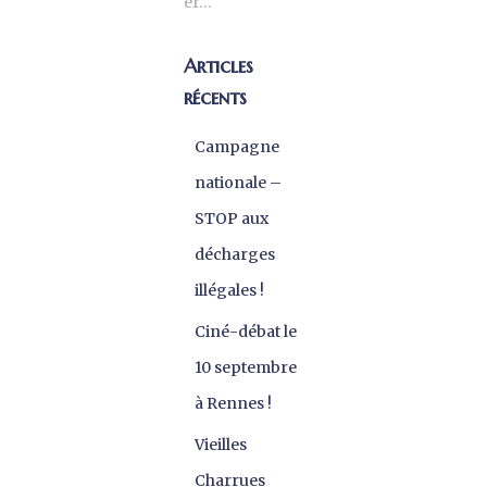
er…
Articles
récents
Campagne
nationale –
STOP aux
décharges
illégales !
Ciné-débat le
10 septembre
à Rennes !
Vieilles
Charrues