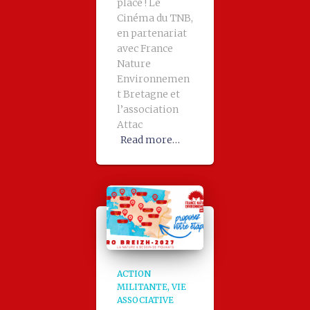
place ! Le
Cinéma du TNB,
en partenariat
avec France
Nature
Environnemen
t Bretagne et
l’association
Attac
Read more…
ACTION
MILITANTE
VIE
ASSOCIATIVE