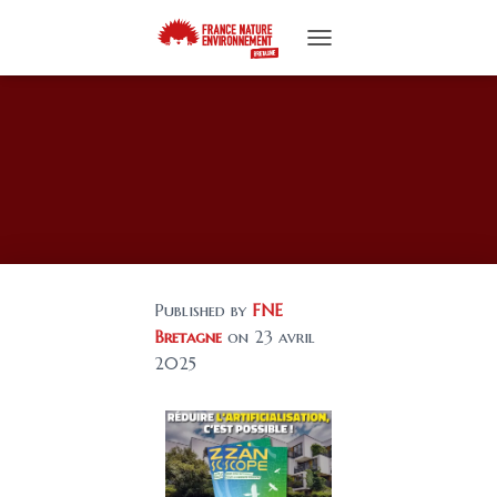
T
O
G
G
L
E
N
A
V
I
G
A
Published by
FNE
T
I
Bretagne
on
23 avril
O
2025
N