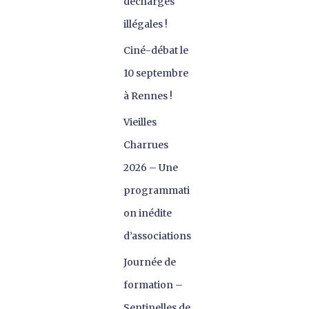
décharges
illégales !
Ciné-débat le
10 septembre
à Rennes !
Vieilles
Charrues
2026 – Une
programmati
on inédite
d’associations
Journée de
formation –
Sentinelles de