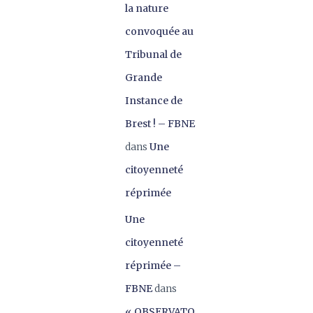
la nature
convoquée au
Tribunal de
Grande
Instance de
Brest ! – FBNE
dans
Une
citoyenneté
réprimée
Une
citoyenneté
réprimée –
FBNE
dans
« OBSERVATO