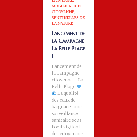
LA NATURE
MOBILISATION
CITOYENNE
SENTINELLES DE
LA NATURE
Lancement de
la Campagne
La Belle Plage
!
Lancement de
la Campagne
citoyenne – La
Belle Plage
La qualité
des eaux de
baignade : une
surveillance
sanitaire sous
l’oeil vigilant
des citoyen.nes.