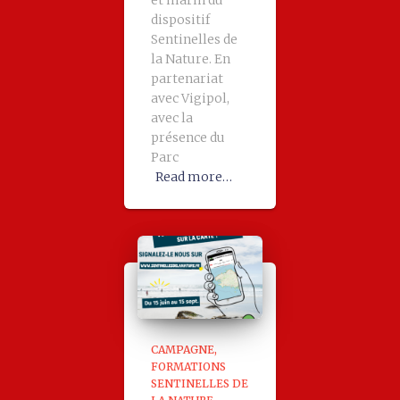
et marin du
dispositif
Sentinelles de
la Nature. En
partenariat
avec Vigipol,
avec la
présence du
Parc
Read more…
CAMPAGNE
FORMATIONS
SENTINELLES DE