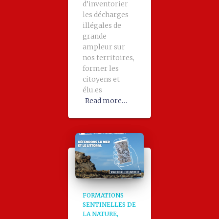
d’inventorier
les décharges
illégales de
grande
ampleur sur
nos territoires,
former les
citoyens et
élu.es
Read more…
FORMATIONS
SENTINELLES DE
LA NATURE