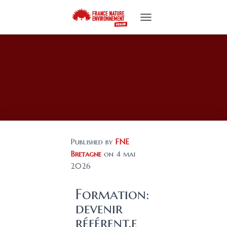
T
O
G
G
L
E
N
A
V
I
G
A
Published by
FNE
T
I
Bretagne
on
4 mai
O
2026
N
Formation:
devenir
référent.e