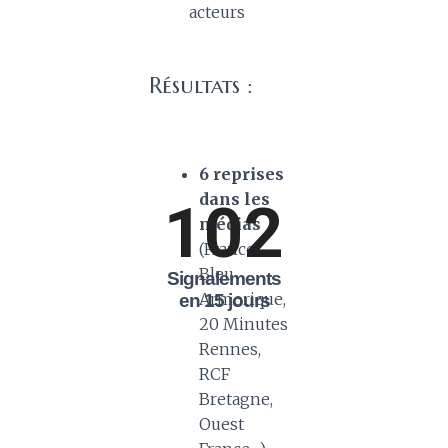
acteurs
Résultats :
6
reprises
dans les
102
médias
(France
Bleu
Signalements
Armorique,
en 15 jours
20 Minutes
Rennes,
RCF
Bretagne,
Ouest