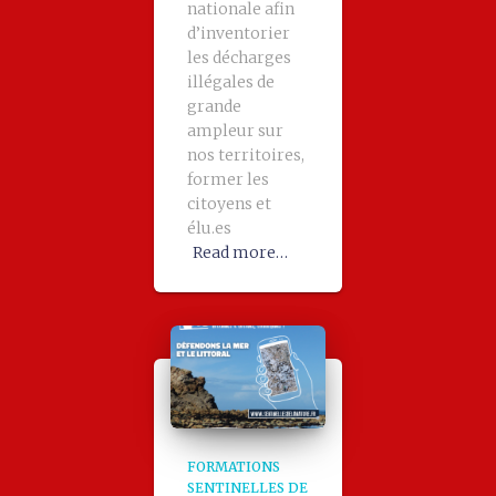
nationale afin
d’inventorier
les décharges
illégales de
grande
ampleur sur
nos territoires,
former les
citoyens et
élu.es
Read more…
FORMATIONS
SENTINELLES DE