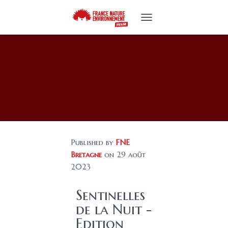
T
O
G
G
L
E
N
A
V
I
G
A
Published by
FNE
T
I
Bretagne
on
29 août
O
2023
N
Sentinelles
de la Nuit -
Edition