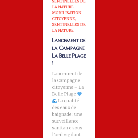
SENTINELLES DE
LA NATURE
MOBILISATION
CITOYENNE
SENTINELLES DE
LA NATURE
Lancement de
la Campagne
La Belle Plage
!
Lancement de
la Campagne
citoyenne – La
Belle Plage
La qualité
des eaux de
baignade : une
surveillance
sanitaire sous
l’oeil vigilant