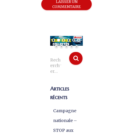
Rech
erch
er…
Articles
récents
Campagne
nationale –
STOP aux