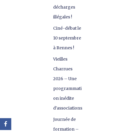
décharges
illégales !
Ciné-débat le
10 septembre
à Rennes !
Vieilles
Charrues
2026 – Une
programmati
on inédite
d’associations
Journée de
formation –