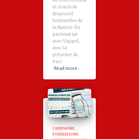
du volet littoral
et marin du
dispositif
Sentinelles de
la Nature. En
partenariat
avec Vigipol,
avec la
présence du
Parc
Read more…
CAMPAGNE
FORMATIONS