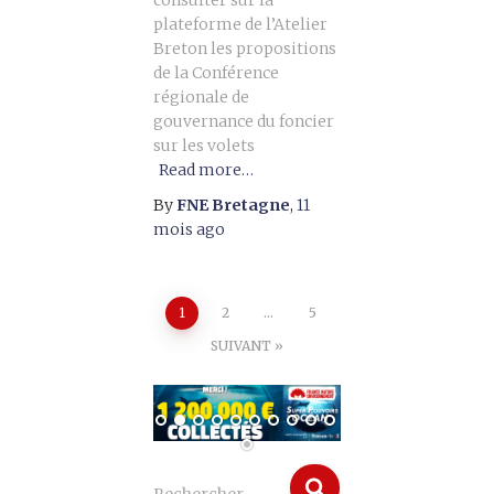
consulter sur la
plateforme de l’Atelier
Breton les propositions
de la Conférence
régionale de
gouvernance du foncier
sur les volets
Read more…
By
FNE Bretagne
,
11
mois
ago
1
2
…
5
SUIVANT