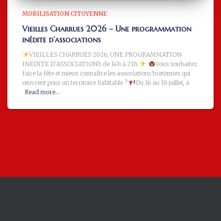
MOBILISATION CITOYENNE
Vieilles Charrues 2026 – Une programmation
inédite d’associations
VIEILLES CHARRUES 2026, UNE PROGRAMMATION
INEDITE D’ASSOCIATIONS de 14h à 21h
Vous souhaitez
faire la fête et mieux connaître les associations bretonnes qui
œuvrent pour un territoire habitable ?
Du 16 au 19 juillet, à
Read more…