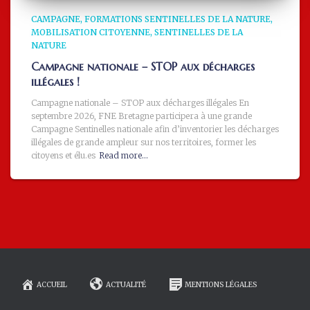
CAMPAGNE
FORMATIONS SENTINELLES DE LA NATURE
MOBILISATION CITOYENNE
SENTINELLES DE LA
NATURE
Campagne nationale – STOP aux décharges
illégales !
Campagne nationale – STOP aux décharges illégales En
septembre 2026, FNE Bretagne participera à une grande
Campagne Sentinelles nationale afin d’inventorier les décharges
illégales de grande ampleur sur nos territoires, former les
citoyens et élu.es
Read more…
ACCUEIL
ACTUALITÉ
MENTIONS LÉGALES