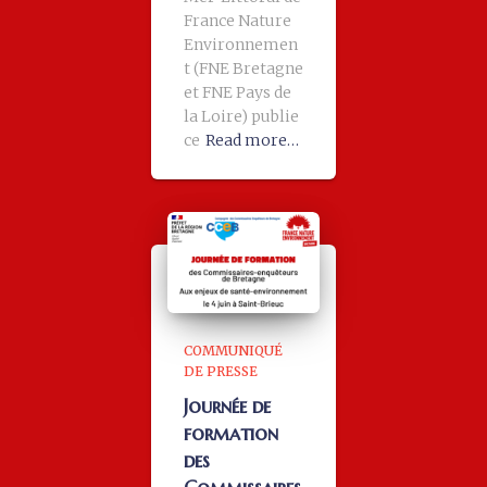
France Nature
Environnemen
t (FNE Bretagne
et FNE Pays de
la Loire) publie
ce
Read more…
COMMUNIQUÉ
DE PRESSE
Journée de
formation
des