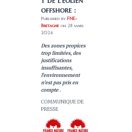
t de l’éolien
offshore :
Published by
FNE-
Bretagne
on
28 mars
2024
Des zones propices
trop limitées, des
justifications
insuffisantes,
l’environnement
n’est pas pris en
compte .
COMMUNIQUE DE
PRESSE