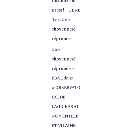
Instance de
Brest ! – FBNE
dans
Une
citoyenneté
réprimée
Une
citoyenneté
réprimée –
FBNE
dans
« OBSERVATO
IRE DE
L’AGRIBASHI
NG » EN ILLE-
ET-VILAINE :