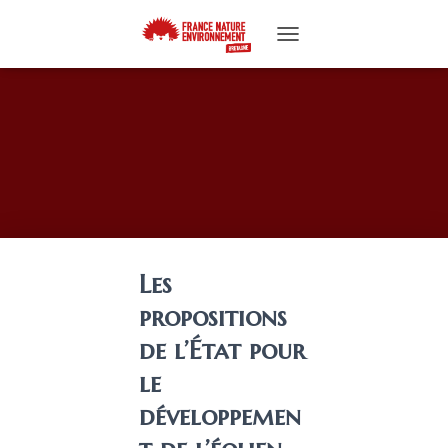
T
O
G
G
L
E
N
A
V
I
G
A
Les
T
I
propositions
O
N
de l’État pour
le
développemen