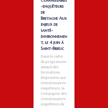
Commissaires
-enquêteurs
de
Bretagne Aux
enjeux de
santé-
environnemen
t, le 4 juin à
Saint-Brieuc
Dans le cadre
du programme
annuel des
formations
dispensées aux
Commissaires-
enquêteurs, la
Compagnie des
Commissaires-
enquêteurs de