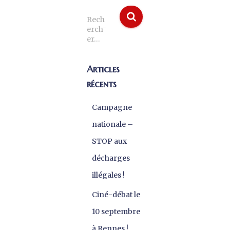
R
Rech
e
erch
c
er…
h
e
Articles
r
récents
c
h
e
Campagne
r
nationale –
:
STOP aux
décharges
illégales !
Ciné-débat le
10 septembre
à Rennes !